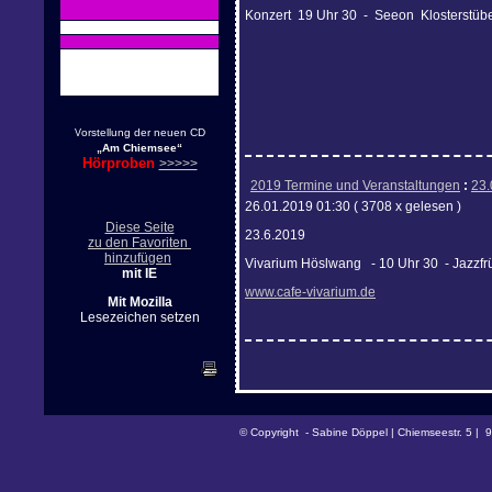
Konzert 19 Uhr 30 - Seeon Klosterstübe
orstellung der neuen CD
V
„Am Chiemsee“
Hörproben
>>>>>
2019 Termine und Veranstaltungen
:
23.
26.01.2019 01:30
( 3708 x gelesen )
Diese Seite
23.6.2019
zu den Favoriten
hinzufügen
Vivarium Höslwang - 10 Uhr 30 - Jazzf
mit IE
www.cafe-vivarium.de
Mit Mozilla
Lesezeichen setzen
© Copyright - Sabine Döppel | Chiemseestr. 5 | 