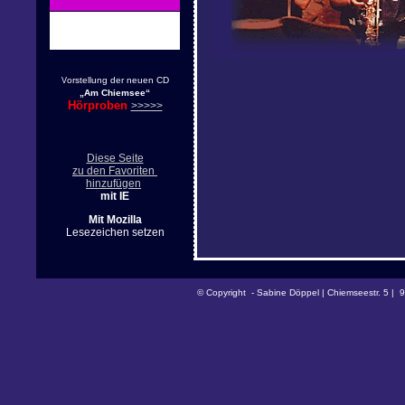
orstellung der neuen CD
V
„Am Chiemsee“
Hörproben
>>>>>
Diese Seite
zu den Favoriten
hinzufügen
mit IE
Mit Mozilla
Lesezeichen setzen
© Copyright - Sabine Döppel | Chiemseestr. 5 | 