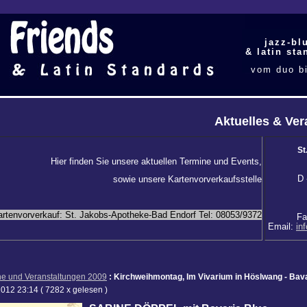
jazz-bl
& latin sta
vom duo bi
big band is
besetz
dem anl
entsprec
möglic
Aktuelles & Ver
St
Hier finden Sie unsere aktuellen Termine und Events,
D 
sowie unsere Kartenvorverkaufsstelle
artenvorverkauf: St. Jakobs-Apotheke-Bad Endorf Tel: 08053/9372
Fa
Email:
in
ne und Veranstaltungen 2009
: Kirchweihmontag, Im Vivarium in Höslwang - Bav
2012 23:14
( 7282 x gelesen )