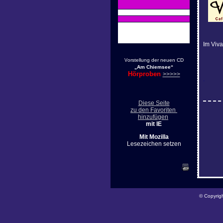
Im Viv
orstellung der neuen CD
V
„Am Chiemsee“
Hörproben
>>>>>
.
Diese Seite
zu den Favoriten
hinzufügen
mit IE
Mit Mozilla
Lesezeichen setzen
© Copyrig