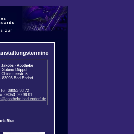
ues
ndards
s zur
t jede
ung
ass
hend
h.
anstaltungstermine
. Jakobs - Apotheke
Sabine Döppel
Chiemseestr. 5
- 83093 Bad Endorf
Tel: 08053-93 72
x: 08053- 20 96 91
fo@apotheke-bad-endorf.de
aria Blue