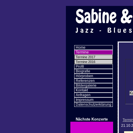
Home
Termine
Termine 2017
Termine 2016
Profil
Biografie
Hörproben
Referenzen
Bildergalerie
Kontakt
K
Anfragen
Impressum
Datenschutzerklärung
Nächste Konzerte
Termi
21.10.