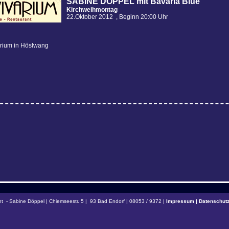
SABINE DÖPPEL mit Bavaria Blue
Kirchweihmontag
22.Oktober 2012 , Beginn 20:00 Uhr
arium in Höslwang
ht - Sabine Döppel | Chiemseestr. 5 | 93 Bad Endorf | 08053 / 9372 |
Impressum | Datenschutz